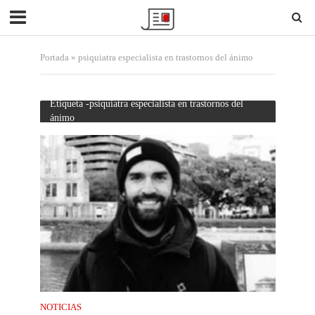
Portada
»
psiquiatra especialista en trastornos del ánimo
Etiqueta -psiquiatra especialista en trastornos del
ánimo
NOTICIAS