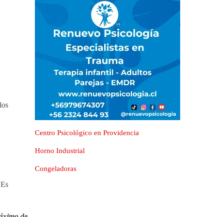
los
Centro Psicológico en Providencia
Horno Industrial
Congeladoras
 Es
máximo de