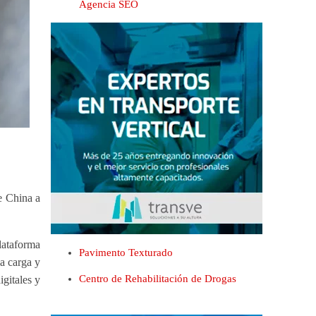
Agencia SEO
e China a
lataforma
Pavimento Texturado
la carga y
Centro de Rehabilitación de Drogas
igitales y