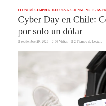
ECONOMÍA
•
EMPRENDEDORES
•
NACIONAL
•
NOTICIAS
•
P
Cyber Day en Chile: C
por solo un dólar
septiembre 29, 2023
56 Visitas
2 Tiempo de Lectura