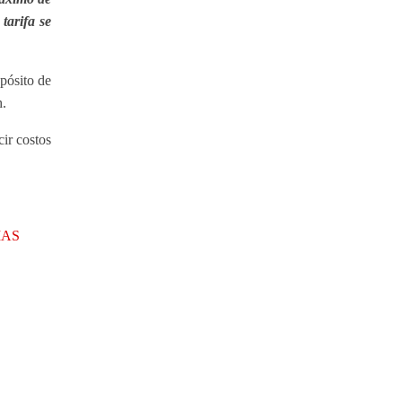
tarifa se
pósito de
h.
ir costos
IAS