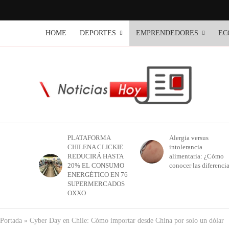
HOME
DEPORTES
EMPRENDEDORES
EC
PLATAFORMA
Alergia versus
CHILENA CLICKIE
intolerancia
REDUCIRÁ HASTA
alimentaria: ¿Cómo
20% EL CONSUMO
conocer las diferenci
ENERGÉTICO EN 76
SUPERMERCADOS
OXXO
Portada
»
Cyber Day en Chile: Cómo importar desde China por solo un dólar