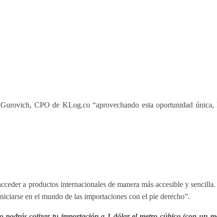
 Gurovich, CPO de KLog.co “aprovechando esta oportunidad única, 
cceder a productos internacionales de manera más accesible y sencilla.
iniciarse en el mundo de las importaciones con el pie derecho”.
co podrás cotizar tu importación a 1 dólar el metro cúbico (con un 