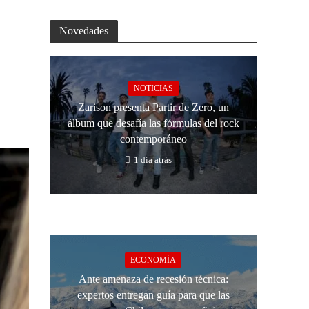
Novedades
NOTICIAS
Zarison presenta Partir de Zero, un
álbum que desafía las fórmulas del rock
contemporáneo
1 día atrás
ECONOMÍA
Ante amenaza de recesión técnica:
expertos entregan guía para que las