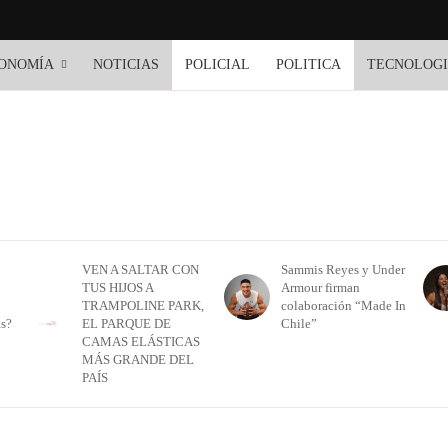
ONOMÍA
NOTICIAS
POLICIAL
POLITICA
TECNOLOG
VEN A SALTAR CON
Sammis Reyes y Under
TUS HIJOS A
Armour firman
TRAMPOLINE PARK,
colaboración “Made In
as?
EL PARQUE DE
Chile”
CAMAS ELÁSTICAS
MÁS GRANDE DEL
PAÍS