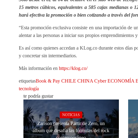
15 metros cúbicos, equivalentes a 585 cajas medianas o 1
hará efectiva la promoción o bien cotizando a través del fo
“Esta promoción exclusiva consiste en una importación de un 
alentar a las personas a iniciar sus propios emprendimientos y
Es así como quienes accedan a KLog.co durante estos días pod
y concretar sin intermediarios.
Más información en
https://klog.co/
etiquetas
Book & Pay
CHILE
CHINA
Cyber
ECONOMÍA
tecnología
te podría gustar
NOTICIAS
Zarison presenta Partir de Zero, un
álbum que desafía las fórmulas del rock
contemporáneo