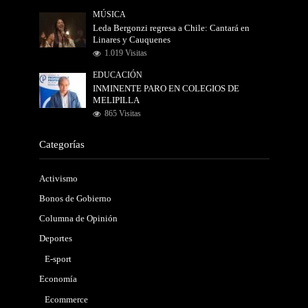
MÚSICA
Leda Bergonzi regresa a Chile: Cantará en
Linares y Cauquenes
1.019 Visitas
EDUCACIÓN
INMINENTE PARO EN COLEGIOS DE
MELIPILLA
865 Visitas
Categorías
Activismo
Bonos de Gobierno
Columna de Opinión
Deportes
E-sport
Economía
Ecommerce