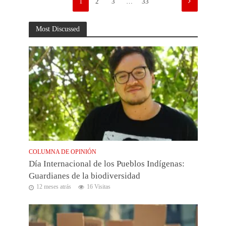
1
2
3
…
33
Most Discussed
COLUMNA DE OPINIÓN
Día Internacional de los Pueblos Indígenas:
Guardianes de la biodiversidad
12 meses atrás
16 Visitas