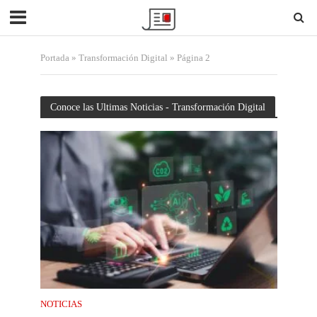
Portada
»
Transformación Digital
»
Página 2
Conoce las Ultimas Noticias - Transformación Digital
NOTICIAS