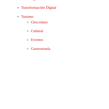
Transformación Digital
Turismo
Chocolates
Cultural
Eventos
Gastronomía
Hoteles
Lugares
Música
Viajes
Vinos & Cerveza
Copyright © 2026. | Maad
Diseño Web
| Medio
electrónico registrado en DIBAM según Ley 19.733