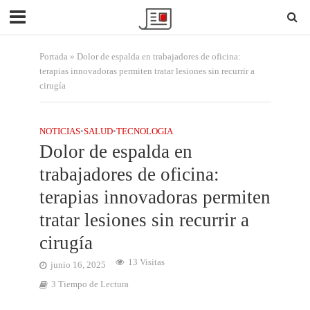
Portada
»
Dolor de espalda en trabajadores de oficina:
terapias innovadoras permiten tratar lesiones sin recurrir a
cirugía
NOTICIAS
•
SALUD
•
TECNOLOGIA
Dolor de espalda en
trabajadores de oficina:
terapias innovadoras permiten
tratar lesiones sin recurrir a
cirugía
13 Visitas
junio 16, 2025
3 Tiempo de Lectura