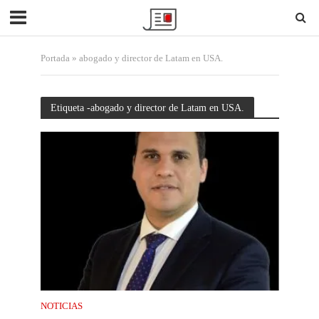
Portada
»
abogado y director de Latam en USA.
Etiqueta -abogado y director de Latam en USA.
NOTICIAS