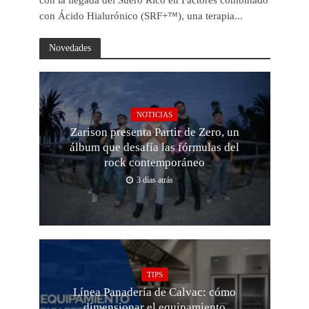
con la llegada del Suero Rico en Factores combinado
con Ácido Hialurónico (SRF+™), una terapia...
Novedades
NOTICIAS
Zarison presenta Partir de Zero, un
álbum que desafía las fórmulas del
rock contemporáneo
3 días atrás
TIPS
Línea Panadería de Calvac: cómo
dimensionar el equipamiento