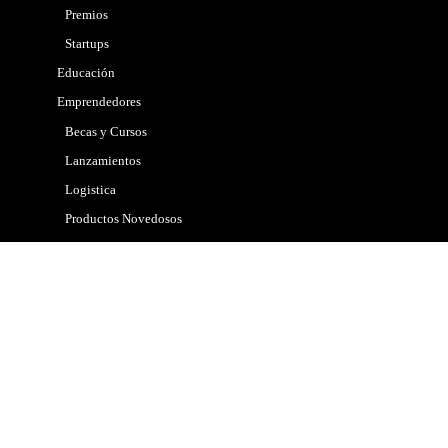
Premios
Startups
Educación
Emprendedores
Becas y Cursos
Lanzamientos
Logistica
Productos Novedosos
Tips
Gobierno
Internacional
Marketing
Mascotas
Nacional
Noticias