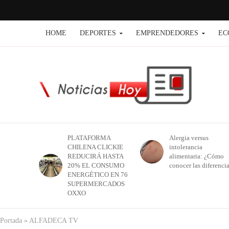
HOME
DEPORTES
EMPRENDEDORES
EC
PLATAFORMA
Alergia versus
CHILENA CLICKIE
intolerancia
REDUCIRÁ HASTA
alimentaria: ¿Cómo
20% EL CONSUMO
conocer las diferenci
ENERGÉTICO EN 76
SUPERMERCADOS
OXXO
Portada
»
ALFADECA TV