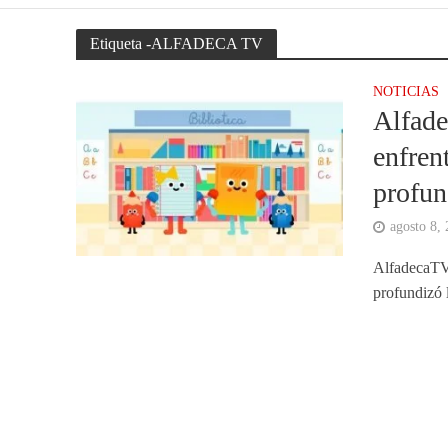
Etiqueta -ALFADECA TV
NOTICIAS
Alfade
enfren
profun
agosto 8,
AlfadecaTV,
profundizó 