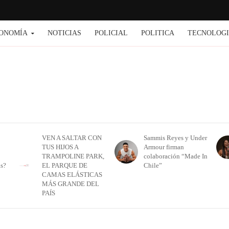
ONOMÍA
NOTICIAS
POLICIAL
POLITICA
TECNOLOG
VEN A SALTAR CON
Sammis Reyes y Under
TUS HIJOS A
Armour firman
TRAMPOLINE PARK,
colaboración “Made In
as?
EL PARQUE DE
Chile”
CAMAS ELÁSTICAS
MÁS GRANDE DEL
PAÍS