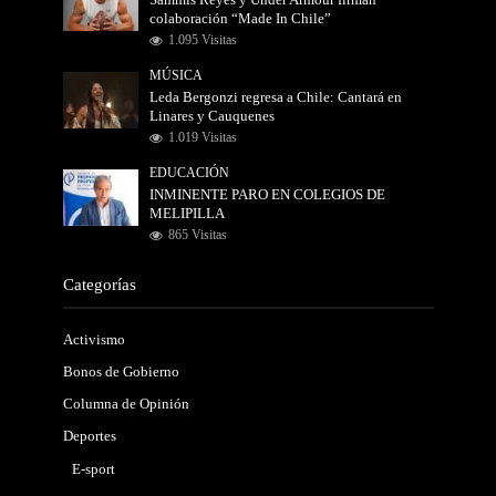
Sammis Reyes y Under Armour firman
colaboración “Made In Chile”
1.095 Visitas
MÚSICA
Leda Bergonzi regresa a Chile: Cantará en
Linares y Cauquenes
1.019 Visitas
EDUCACIÓN
INMINENTE PARO EN COLEGIOS DE
MELIPILLA
865 Visitas
Categorías
Activismo
Bonos de Gobierno
Columna de Opinión
Deportes
E-sport