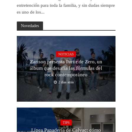
entretención para toda la familia, y sin dudas siempre
es uno de los...
Novedades
NOTICIAS
Zarison presenta Partir de Zero, un
álbum que desafía las fórmulas del
rock contemporáneo
2 días atrás
TIPS
Línea Panadería de Calvac: cómo