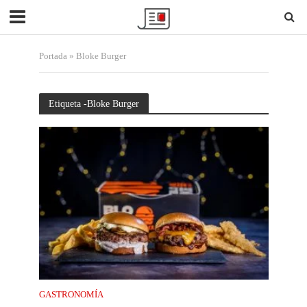
Portada
»
Bloke Burger
Etiqueta -Bloke Burger
GASTRONOMÍA