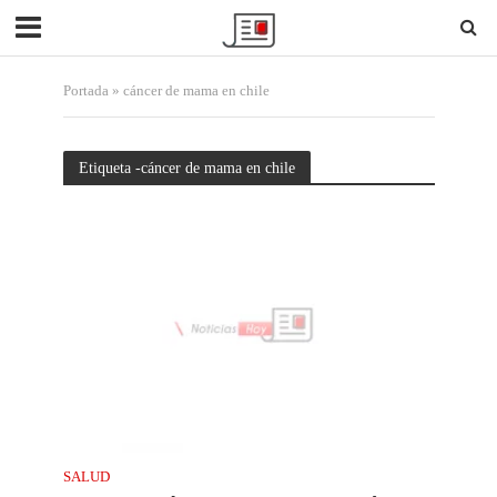
Portada
»
cáncer de mama en chile
Etiqueta -cáncer de mama en chile
SALUD