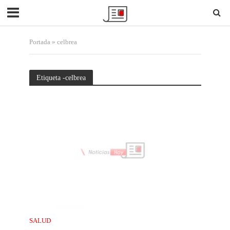
Portada
»
celbrea
Etiqueta -celbrea
SALUD