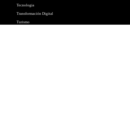
Tecnologia
Transformación Digital
Turismo
Chocolates
Cultural
Eventos
Gastronomía
Hoteles
Lugares
Música
Viajes
Vinos & Cerveza
Copyright © 2026. | Maad
Diseño Web
| Medio electrónico
registrado en DIBAM según Ley 19.733