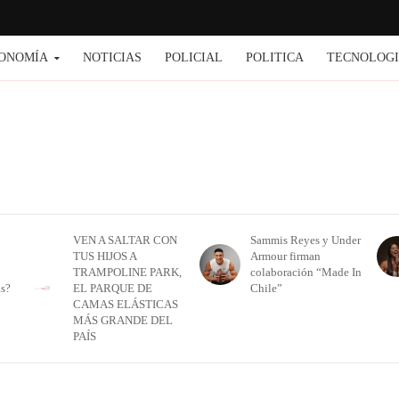
ONOMÍA
NOTICIAS
POLICIAL
POLITICA
TECNOLOG
VEN A SALTAR CON
Sammis Reyes y Under
TUS HIJOS A
Armour firman
TRAMPOLINE PARK,
colaboración “Made In
as?
EL PARQUE DE
Chile”
CAMAS ELÁSTICAS
MÁS GRANDE DEL
PAÍS