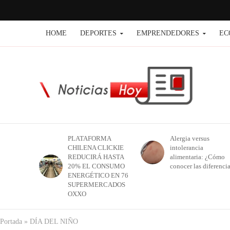
HOME
DEPORTES
EMPRENDEDORES
EC
PLATAFORMA
Alergia versus
CHILENA CLICKIE
intolerancia
REDUCIRÁ HASTA
alimentaria: ¿Cómo
20% EL CONSUMO
conocer las diferenci
ENERGÉTICO EN 76
SUPERMERCADOS
OXXO
Portada
»
DÍA DEL NIÑO