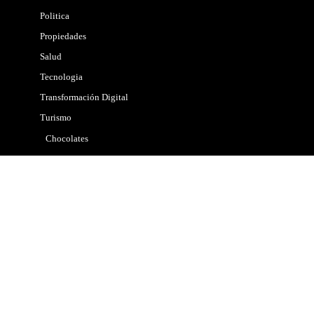
Politica
Propiedades
Salud
Tecnologia
Transformación Digital
Turismo
Chocolates
Cultural
Eventos
Gastronomía
Hoteles
Lugares
Música
Viajes
Vinos & Cerveza