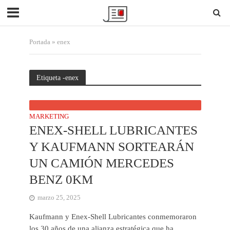
Portada
»
enex
Etiqueta -enex
MARKETING
ENEX-SHELL LUBRICANTES
Y KAUFMANN SORTEARÁN
UN CAMIÓN MERCEDES
BENZ 0KM
marzo 25, 2025
Kaufmann y Enex-Shell Lubricantes conmemoraron
los 30 años de una alianza estratégica que ha