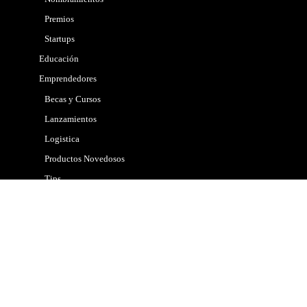
Premios
Startups
Educación
Emprendedores
Becas y Cursos
Lanzamientos
Logistica
Productos Novedosos
Tips
Gobierno
Internacional
Marketing
Mascotas
Nacional
Noticias