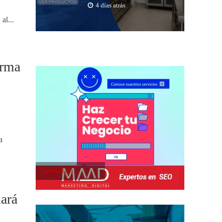
4 días atrás
al...
orma
a
Agencia SEO
iará