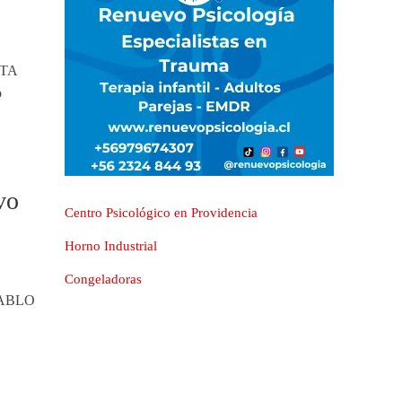
NTA
o
vo
Centro Psicológico en Providencia
Horno Industrial
Congeladoras
PABLO