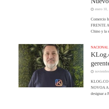
Nuevo
enero 10,
Comercio
FRENTE AL
Chino y la s
NACIONAL
KLog.c
gerent
noviembre
KLOG.CO
NOVOA Ampl
designar a 