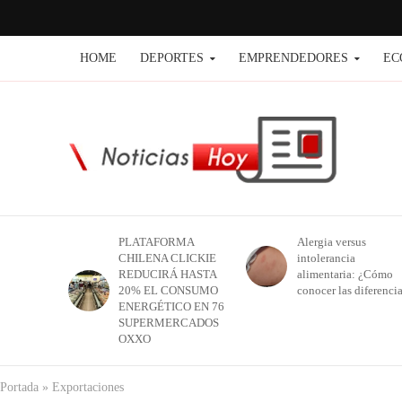
HOME
DEPORTES
EMPRENDEDORES
EC
PLATAFORMA
Alergia versus
CHILENA CLICKIE
intolerancia
REDUCIRÁ HASTA
alimentaria: ¿Cómo
20% EL CONSUMO
conocer las diferenci
ENERGÉTICO EN 76
SUPERMERCADOS
OXXO
Portada
»
Exportaciones