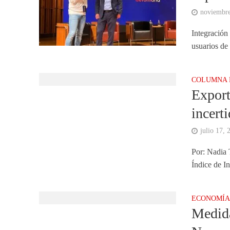
noviembre
Integración
usuarios de
COLUMNA 
Export
incert
julio 17, 
Por: Nadia 
Índice de I
ECONOMÍ
Medida