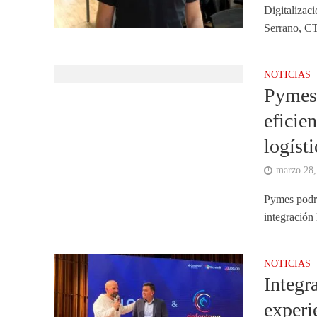
Digitalizac
Serrano, CT
NOTICIAS
Pymes 
eficie
logísti
marzo 28,
Pymes podrá
integración
NOTICIAS
Integr
experie