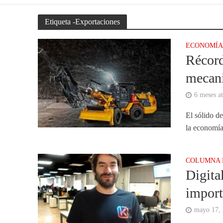
Etiqueta -Exportaciones
ECONOMÍ
Récord
mecani
6 meses at
El sólido d
la economía
COLUMNA 
Digita
import
mayo 17,