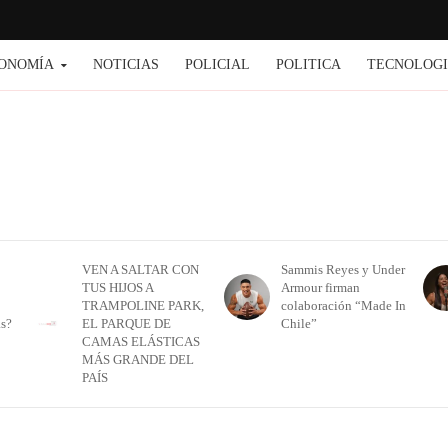
ONOMÍA
NOTICIAS
POLICIAL
POLITICA
TECNOLOG
VEN A SALTAR CON
Sammis Reyes y Under
TUS HIJOS A
Armour firman
TRAMPOLINE PARK,
colaboración “Made In
as?
EL PARQUE DE
Chile”
CAMAS ELÁSTICAS
MÁS GRANDE DEL
PAÍS