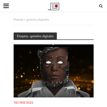
Portada
»
gemelos digitales
Etiqueta -gemelos digitales
TECNOLOGIA