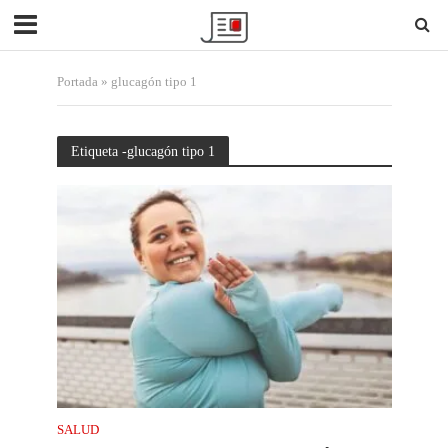
Portada
»
glucagón tipo 1
Etiqueta -glucagón tipo 1
SALUD