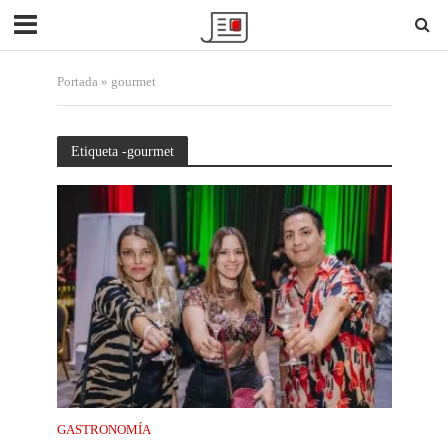
Portada
»
gourmet
Etiqueta -gourmet
GASTRONOMÍA