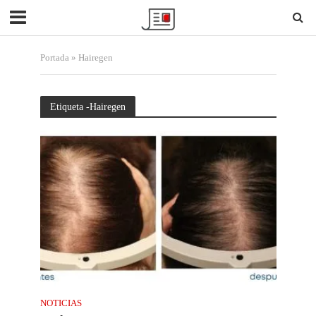
Portada
»
Hairegen
Etiqueta -Hairegen
NOTICIAS