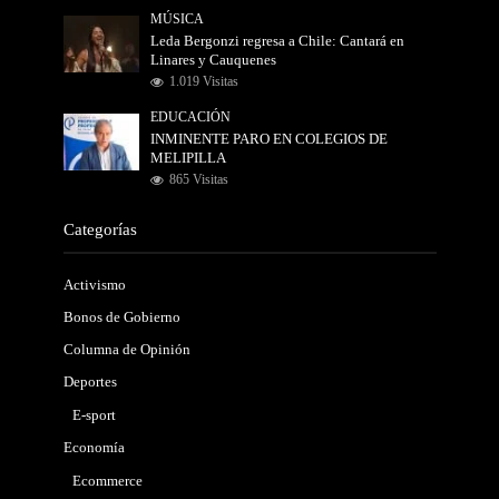
MÚSICA
Leda Bergonzi regresa a Chile: Cantará en
Linares y Cauquenes
1.019 Visitas
EDUCACIÓN
INMINENTE PARO EN COLEGIOS DE
MELIPILLA
865 Visitas
Categorías
Activismo
Bonos de Gobierno
Columna de Opinión
Deportes
E-sport
Economía
Ecommerce