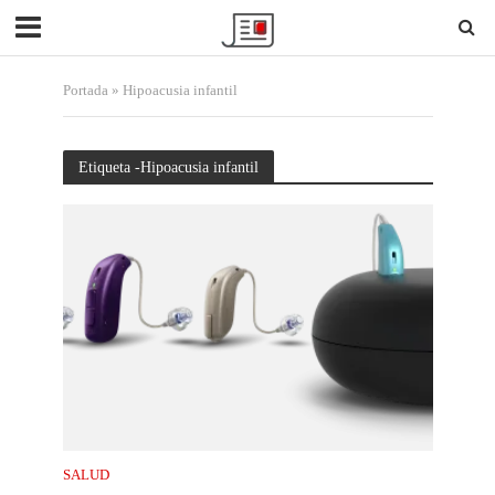
Portada
»
Hipoacusia infantil
Etiqueta -Hipoacusia infantil
SALUD