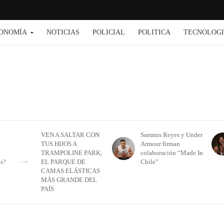
ONOMÍA
NOTICIAS
POLICIAL
POLITICA
TECNOLOG
VEN A SALTAR CON
Sammis Reyes y Under
TUS HIJOS A
Armour firman
TRAMPOLINE PARK,
colaboración “Made In
as?
EL PARQUE DE
Chile”
CAMAS ELÁSTICAS
MÁS GRANDE DEL
PAÍS