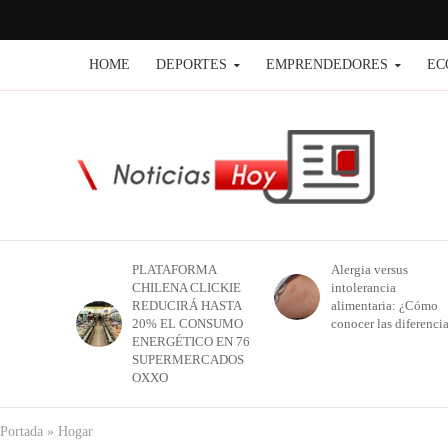
HOME
DEPORTES
EMPRENDEDORES
EC
PLATAFORMA
Alergia versus
CHILENA CLICKIE
intolerancia
REDUCIRÁ HASTA
alimentaria: ¿Cómo
20% EL CONSUMO
conocer las diferenci
ENERGÉTICO EN 76
SUPERMERCADOS
OXXO
Portada
»
Hogar