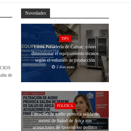
Novedades
TIPS
Línea Panadería de Calvac: cómo
dimensionar el equipamiento técnico
según el volumen de producción
2 días atrás
ACIOS
lta de
POLITICA
Filtración de audio provoca salida de
seremi de Salud de Arica tras
acusaciones de favoritismo político