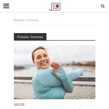
Portada
»
hormona
Etiqueta -hormona
SALUD