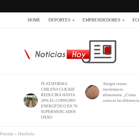
HOME
DEPORTES
EMPRENDEDORES
EC
PLATAFORMA
Alergia versus
CHILENA CLICKIE
intolerancia
REDUCIRÁ HASTA
alimentaria: ¿Cómo
20% EL CONSUMO
conocer las diferenci
ENERGÉTICO EN 76
SUPERMERCADOS
OXXO
Portada
»
Hotelería