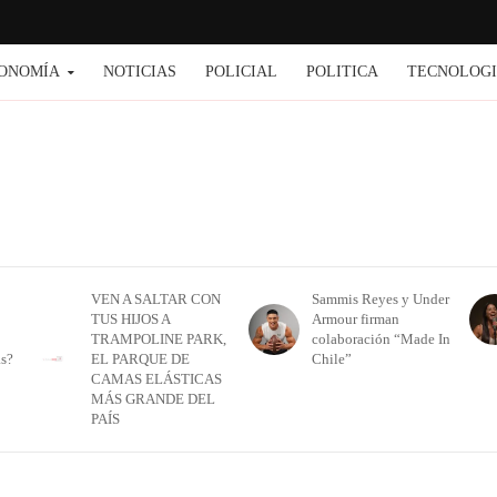
ONOMÍA
NOTICIAS
POLICIAL
POLITICA
TECNOLOG
VEN A SALTAR CON
Sammis Reyes y Under
TUS HIJOS A
Armour firman
TRAMPOLINE PARK,
colaboración “Made In
as?
EL PARQUE DE
Chile”
CAMAS ELÁSTICAS
MÁS GRANDE DEL
PAÍS