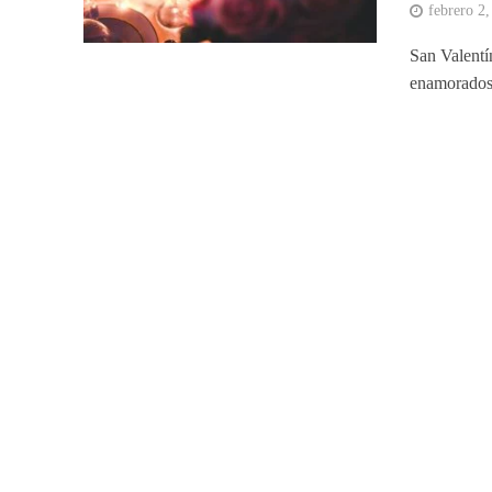
febrero 2
San Valentí
enamorados 