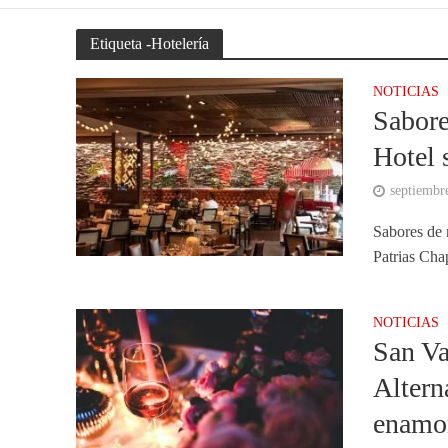
Etiqueta -Hotelería
NOTICIAS
Sabore
Hotel 
septiembr
Sabores de 
Patrias Chap
NOTICIAS
San Va
Alterna
enamo