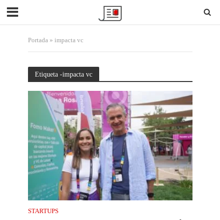
Portada
»
impacta vc
Etiqueta -impacta vc
STARTUPS