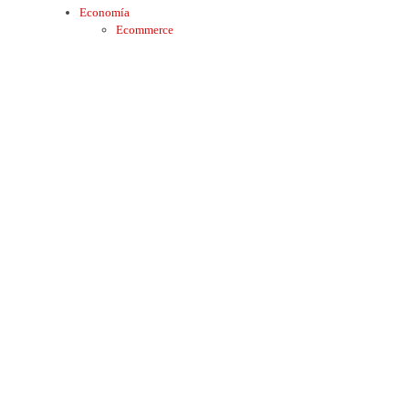
Economía
Ecommerce
Fintech
Nombramientos
Premios
Startups
Educación
Emprendedores
Becas y Cursos
Lanzamientos
Logistica
Productos Novedosos
Tips
Gobierno
Internacional