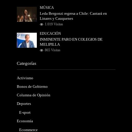
MÚSICA
Leda Bergonzi regresa a Chile: Cantará en
Linares y Cauquenes
1.019 Visitas
EDUCACIÓN
INMINENTE PARO EN COLEGIOS DE
MELIPILLA
865 Visitas
Categorías
Activismo
Bonos de Gobierno
Columna de Opinión
Deportes
E-sport
Economía
Ecommerce