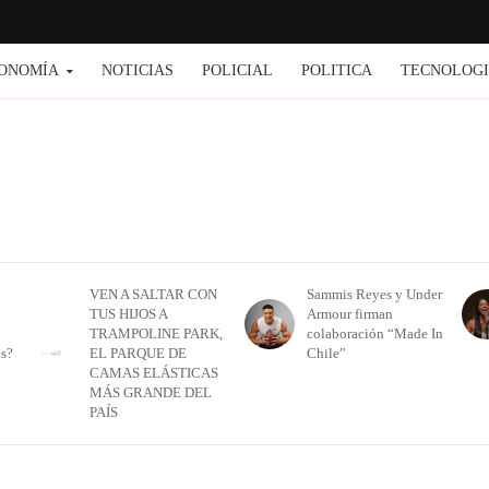
ONOMÍA
NOTICIAS
POLICIAL
POLITICA
TECNOLOG
VEN A SALTAR CON
Sammis Reyes y Under
TUS HIJOS A
Armour firman
TRAMPOLINE PARK,
colaboración “Made In
as?
EL PARQUE DE
Chile”
CAMAS ELÁSTICAS
MÁS GRANDE DEL
PAÍS