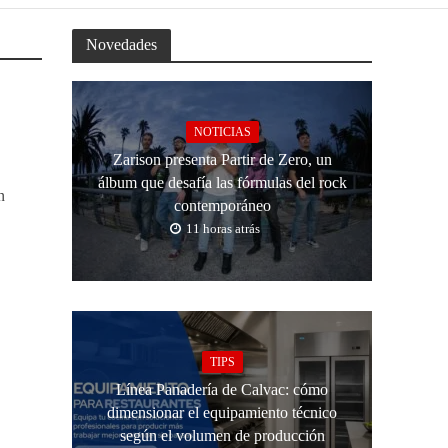
Novedades
NOTICIAS
Zarison presenta Partir de Zero, un
álbum que desafía las fórmulas del rock
n
contemporáneo
11 horas atrás
TIPS
Línea Panadería de Calvac: cómo
dimensionar el equipamiento técnico
según el volumen de producción