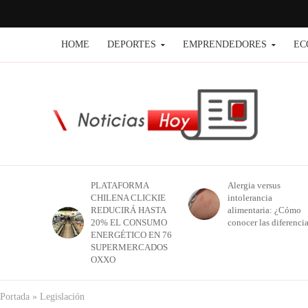
HOME
DEPORTES
EMPRENDEDORES
EC
PLATAFORMA
Alergia versus
CHILENA CLICKIE
intolerancia
REDUCIRÁ HASTA
alimentaria: ¿Cómo
20% EL CONSUMO
conocer las diferenci
ENERGÉTICO EN 76
SUPERMERCADOS
OXXO
Portada
»
Legislación