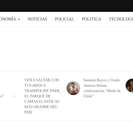
ONOMÍA
NOTICIAS
POLICIAL
POLITICA
TECNOLOG
VEN A SALTAR CON
Sammis Reyes y Under
TUS HIJOS A
Armour firman
TRAMPOLINE PARK,
colaboración “Made In
as?
EL PARQUE DE
Chile”
CAMAS ELÁSTICAS
MÁS GRANDE DEL
PAÍS