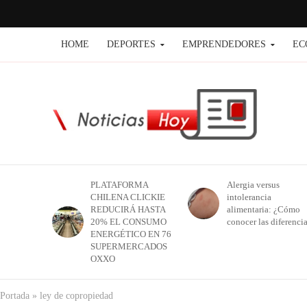
HOME
DEPORTES
EMPRENDEDORES
EC
PLATAFORMA
Alergia versus
CHILENA CLICKIE
intolerancia
REDUCIRÁ HASTA
alimentaria: ¿Cómo
20% EL CONSUMO
conocer las diferenci
ENERGÉTICO EN 76
SUPERMERCADOS
OXXO
Portada
»
ley de copropiedad