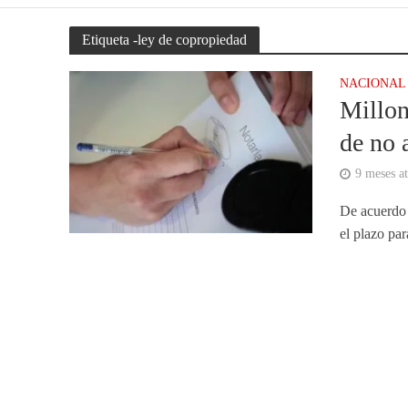
Etiqueta -ley de copropiedad
NACIONAL
Millon
de no 
9 meses at
De acuerdo 
el plazo pa