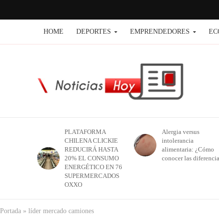
HOME
DEPORTES
EMPRENDEDORES
EC
PLATAFORMA
Alergia versus
CHILENA CLICKIE
intolerancia
REDUCIRÁ HASTA
alimentaria: ¿Cómo
20% EL CONSUMO
conocer las diferenci
ENERGÉTICO EN 76
SUPERMERCADOS
OXXO
Portada
»
líder mercado camiones