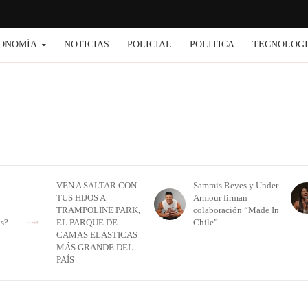
ONOMÍA
NOTICIAS
POLICIAL
POLITICA
TECNOLOG
VEN A SALTAR CON
Sammis Reyes y Under
TUS HIJOS A
Armour firman
TRAMPOLINE PARK,
colaboración “Made In
as?
EL PARQUE DE
Chile”
CAMAS ELÁSTICAS
MÁS GRANDE DEL
PAÍS