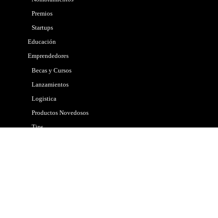
Premios
Startups
Educación
Emprendedores
Becas y Cursos
Lanzamientos
Logistica
Productos Novedosos
Tips
Gobierno
Internacional
Marketing
Mascotas
Nacional
Noticias