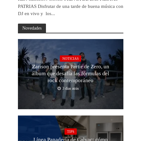
PATRIAS Disfrutar de una tarde de buena música con
DJ en vivo y los...
Novedades
NOTICIAS
Zarison presenta Partir de Zero, un
álbum que desafía las fórmulas del
rock contemporáneo
3 días atrás
TIPS
Línea Panadería de Calvac: cómo