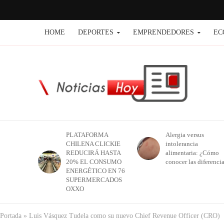
HOME
DEPORTES
EMPRENDEDORES
EC
PLATAFORMA
Alergia versus
CHILENA CLICKIE
intolerancia
REDUCIRÁ HASTA
alimentaria: ¿Cómo
20% EL CONSUMO
conocer las diferenci
ENERGÉTICO EN 76
SUPERMERCADOS
OXXO
Portada
»
Luis Vásquez Tudela como su nuevo Chief Revenue Officer (CRO)