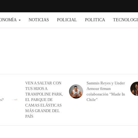
ONOMÍA
NOTICIAS
POLICIAL
POLITICA
TECNOLOG
VEN A SALTAR CON
Sammis Reyes y Under
TUS HIJOS A
Armour firman
TRAMPOLINE PARK,
colaboración “Made In
as?
EL PARQUE DE
Chile”
CAMAS ELÁSTICAS
MÁS GRANDE DEL
PAÍS