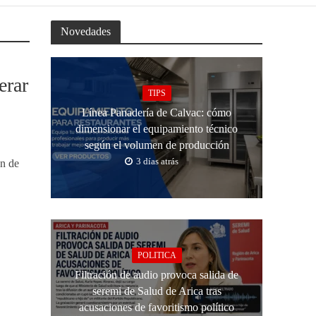
Novedades
erar
TIPS
Línea Panadería de Calvac: cómo
dimensionar el equipamiento técnico
según el volumen de producción
3 días atrás
ón de
POLITICA
Filtración de audio provoca salida de
seremi de Salud de Arica tras
acusaciones de favoritismo político