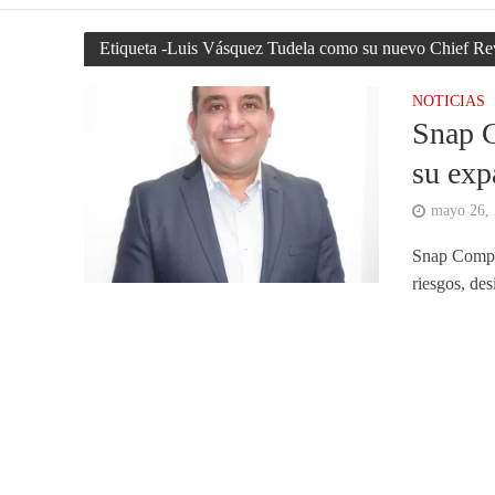
Etiqueta -Luis Vásquez Tudela como su nuevo Chief R
NOTICIAS
Snap 
su exp
mayo 26,
Snap Compli
riesgos, de