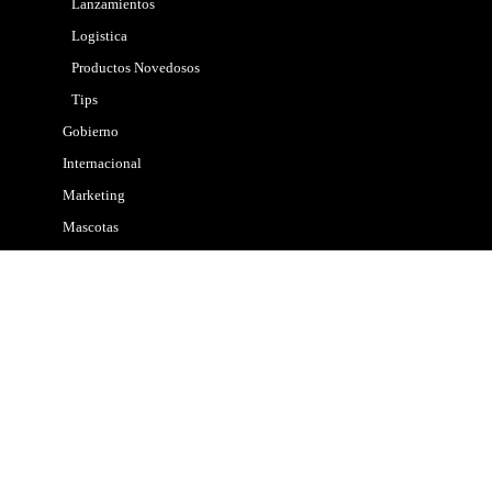
Lanzamientos
Logistica
Productos Novedosos
Tips
Gobierno
Internacional
Marketing
Mascotas
Nacional
Noticias
Policial
Politica
Propiedades
Salud
Tecnologia
Transformación Digital