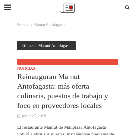
Portada
»
Mamut Antofagasta
Etiqueta -Mamut Antofagasta
NOTICIAS
Reinauguran Mamut
Antofagasta: más oferta
culinaria, puestos de trabajo y
foco en proveedores locales
junio 27, 2025
El restaurante Mamut de Mallplaza Antofagasta
volvió a abrir sus puertas, instalándose nuevamente