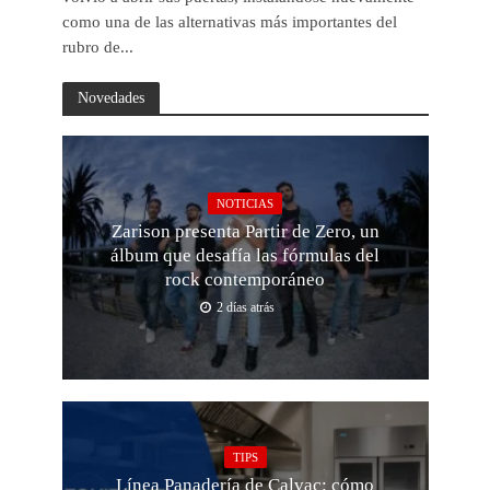
como una de las alternativas más importantes del
rubro de...
Novedades
NOTICIAS
Zarison presenta Partir de Zero, un
álbum que desafía las fórmulas del
rock contemporáneo
2 días atrás
TIPS
Línea Panadería de Calvac: cómo