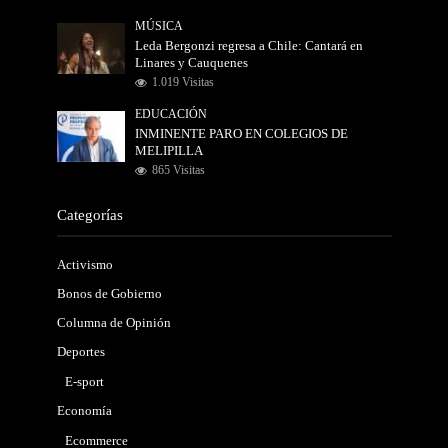
MÚSICA
Leda Bergonzi regresa a Chile: Cantará en
Linares y Cauquenes
1.019 Visitas
EDUCACIÓN
INMINENTE PARO EN COLEGIOS DE
MELIPILLA
865 Visitas
Categorías
Activismo
Bonos de Gobierno
Columna de Opinión
Deportes
E-sport
Economía
Ecommerce