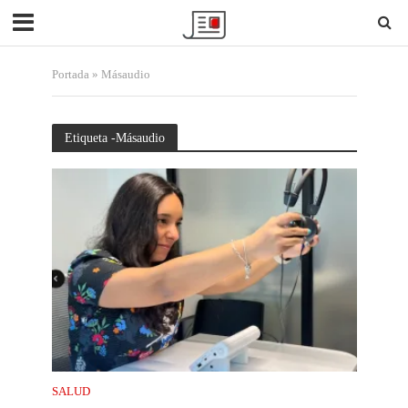
Portada
»
Másaudio
Etiqueta -Másaudio
SALUD