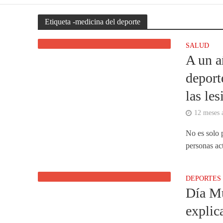
Etiqueta -medicina del deporte
SALUD
A un a
deport
las les
12 meses a
No es solo p
personas act
DEPORTES
Día Mu
explic