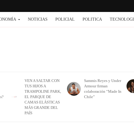
ONOMÍA
NOTICIAS
POLICIAL
POLITICA
TECNOLOG
VEN A SALTAR CON
Sammis Reyes y Under
TUS HIJOS A
Armour firman
TRAMPOLINE PARK,
colaboración “Made In
as?
EL PARQUE DE
Chile”
CAMAS ELÁSTICAS
MÁS GRANDE DEL
PAÍS