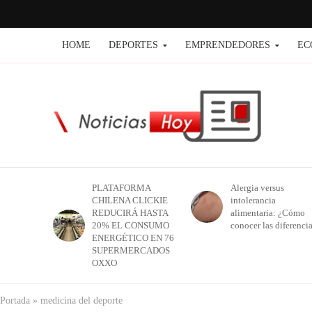
HOME
DEPORTES
EMPRENDEDORES
EC
PLATAFORMA
Alergia versus
CHILENA CLICKIE
intolerancia
REDUCIRÁ HASTA
alimentaria: ¿Cómo
20% EL CONSUMO
conocer las diferenci
ENERGÉTICO EN 76
SUPERMERCADOS
OXXO
Portada
»
medicina del deporte