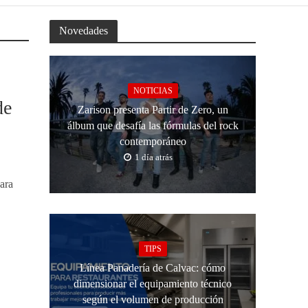
Novedades
NOTICIAS
de
Zarison presenta Partir de Zero, un
álbum que desafía las fórmulas del rock
contemporáneo
1 día atrás
para
TIPS
Línea Panadería de Calvac: cómo
dimensionar el equipamiento técnico
según el volumen de producción