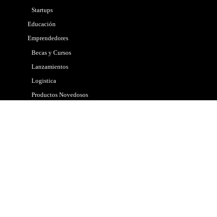
Startups
Educación
Emprendedores
Becas y Cursos
Lanzamientos
Logistica
Productos Novedosos
Tips
Gobierno
Internacional
Marketing
Mascotas
Nacional
Noticias
Policial