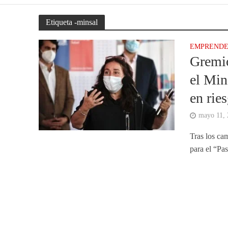
Etiqueta -minsal
EMPREND
Gremio
el Min
en rie
mayo 11,
Tras los ca
para el “Pa