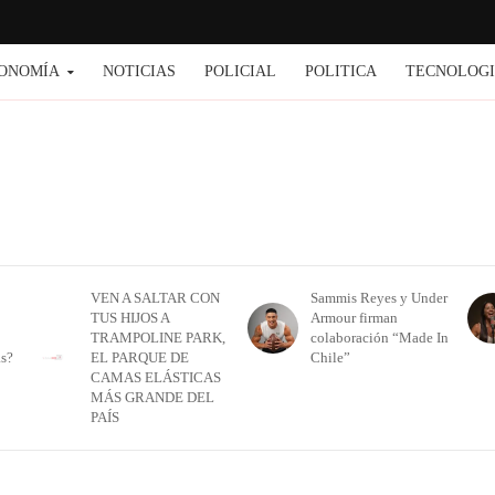
ONOMÍA
NOTICIAS
POLICIAL
POLITICA
TECNOLOG
VEN A SALTAR CON
Sammis Reyes y Under
TUS HIJOS A
Armour firman
TRAMPOLINE PARK,
colaboración “Made In
as?
EL PARQUE DE
Chile”
CAMAS ELÁSTICAS
MÁS GRANDE DEL
PAÍS