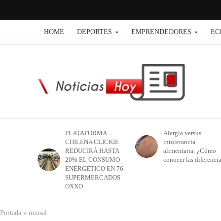
HOME
DEPORTES
EMPRENDEDORES
EC
PLATAFORMA
Alergia versus
CHILENA CLICKIE
intolerancia
REDUCIRÁ HASTA
alimentaria: ¿Cómo
20% EL CONSUMO
conocer las diferenci
ENERGÉTICO EN 76
SUPERMERCADOS
OXXO
Portada
»
minsal