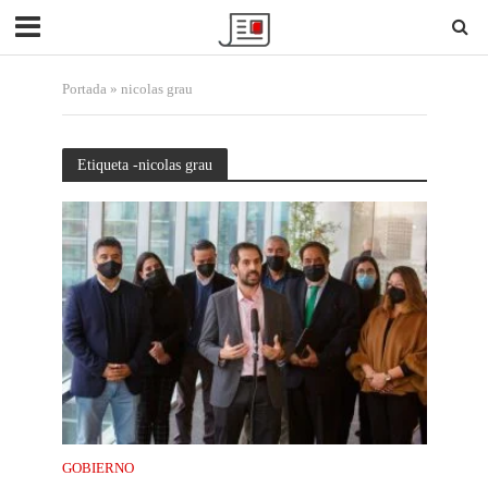
Portada
»
nicolas grau
Etiqueta -nicolas grau
GOBIERNO