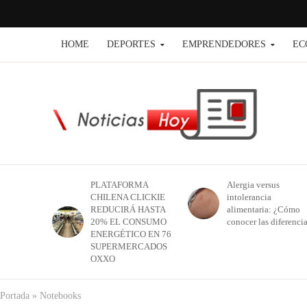
HOME
DEPORTES
EMPRENDEDORES
EC
PLATAFORMA
Alergia versus
CHILENA CLICKIE
intolerancia
REDUCIRÁ HASTA
alimentaria: ¿Cómo
20% EL CONSUMO
conocer las diferenci
ENERGÉTICO EN 76
SUPERMERCADOS
OXXO
Portada
»
Notebooks