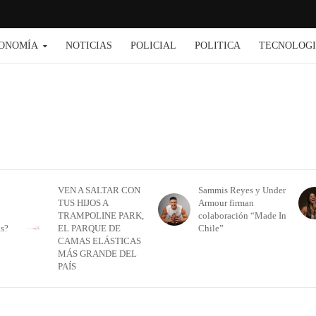
ONOMÍA
NOTICIAS
POLICIAL
POLITICA
TECNOLOG
VEN A SALTAR CON
Sammis Reyes y Under
TUS HIJOS A
Armour firman
TRAMPOLINE PARK,
colaboración “Made In
as?
EL PARQUE DE
Chile”
CAMAS ELÁSTICAS
MÁS GRANDE DEL
PAÍS