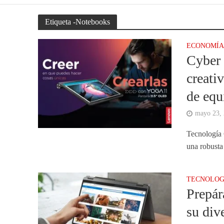
Etiqueta -Notebooks
ECONOMÍ
Cyber 
creati
de equ
mayo 23,
Tecnología 
una robusta 
TECNOLOG
Prepár
su div