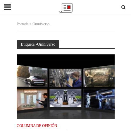
Portada
»
Omniverso
Etiqueta -Omniverso
COLUMNA DE OPINIÓN