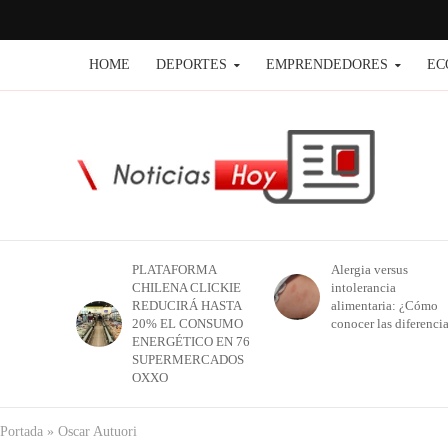
HOME
DEPORTES
EMPRENDEDORES
EC
PLATAFORMA
Alergia versus
CHILENA CLICKIE
intolerancia
REDUCIRÁ HASTA
alimentaria: ¿Cómo
20% EL CONSUMO
conocer las diferenci
ENERGÉTICO EN 76
SUPERMERCADOS
OXXO
Portada
»
Oscar Autuori