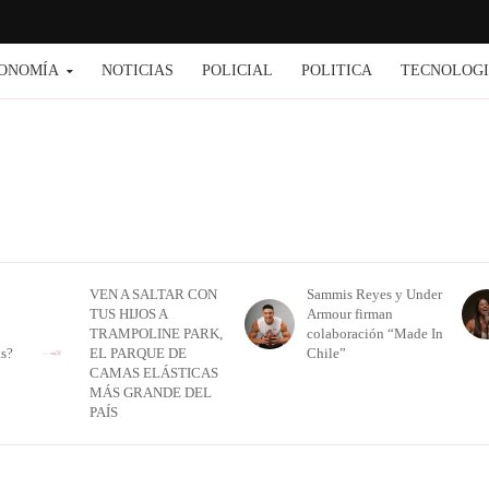
ONOMÍA
NOTICIAS
POLICIAL
POLITICA
TECNOLOG
VEN A SALTAR CON
Sammis Reyes y Under
TUS HIJOS A
Armour firman
TRAMPOLINE PARK,
colaboración “Made In
as?
EL PARQUE DE
Chile”
CAMAS ELÁSTICAS
MÁS GRANDE DEL
PAÍS