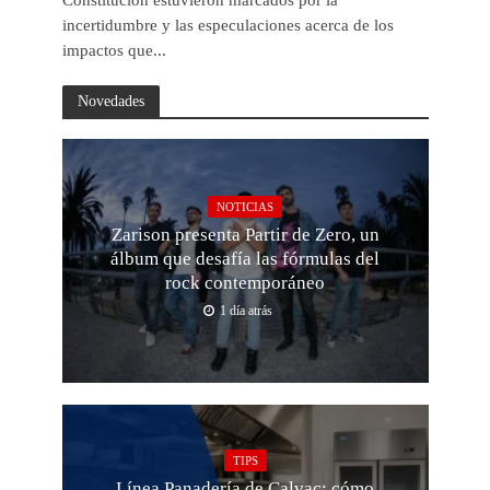
Constitución estuvieron marcados por la
incertidumbre y las especulaciones acerca de los
impactos que...
Novedades
NOTICIAS
Zarison presenta Partir de Zero, un
álbum que desafía las fórmulas del
rock contemporáneo
1 día atrás
TIPS
Línea Panadería de Calvac: cómo