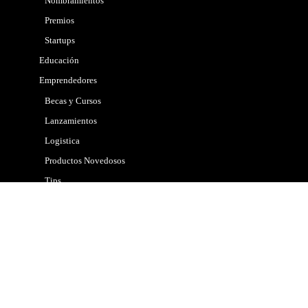
Nombramientos
Premios
Startups
Educación
Emprendedores
Becas y Cursos
Lanzamientos
Logistica
Productos Novedosos
Tips
Gobierno
Internacional
Marketing
Mascotas
Nacional
Noticias