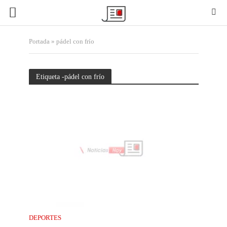
Portada
»
pádel con frío
Etiqueta -pádel con frío
DEPORTES