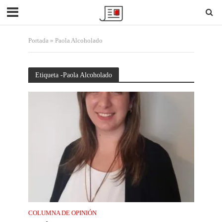
Portada
»
Paola Alcoholado
Etiqueta -Paola Alcoholado
COLUMNA DE OPINIÓN