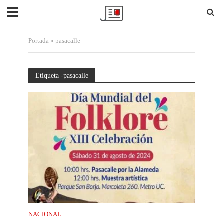
Portada
»
pasacalle
Etiqueta -pasacalle
NACIONAL