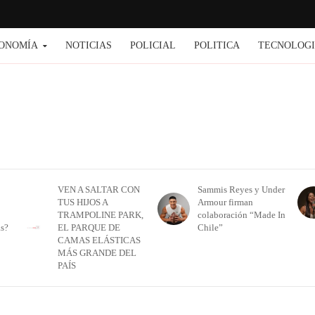
ONOMÍA
NOTICIAS
POLICIAL
POLITICA
TECNOLOG
VEN A SALTAR CON
Sammis Reyes y Under
TUS HIJOS A
Armour firman
TRAMPOLINE PARK,
colaboración “Made In
as?
EL PARQUE DE
Chile”
CAMAS ELÁSTICAS
MÁS GRANDE DEL
PAÍS