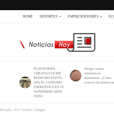
HOME
DEPORTES
EMPRENDEDORES
EC
PLATAFORMA
Alergia versus
CHILENA CLICKIE
intolerancia
REDUCIRÁ HASTA
alimentaria: ¿Cómo
20% EL CONSUMO
conocer las diferenci
ENERGÉTICO EN 76
SUPERMERCADOS
OXXO
Portada
»
Por Claudio Cadagan