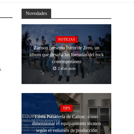
Novedades
NOTICIAS
Zarison presenta Partir de Zero, un
álbum que desafía las fórmulas del rock
contemporáneo
2 días atrás
s
TIPS
Línea Panadería de Calvac: cómo
dimensionar el equipamiento técnico
según el volumen de producción